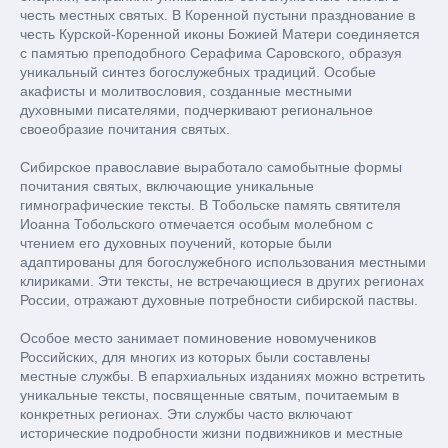
честь местных святых. В Коренной пустыни празднование в
честь Курской-Коренной иконы Божией Матери соединяется
с памятью преподобного Серафима Саровского, образуя
уникальный синтез богослужебных традиций. Особые
акафисты и молитвословия, созданные местными
духовными писателями, подчеркивают региональное
своеобразие почитания святых.
Сибирское православие выработало самобытные формы
почитания святых, включающие уникальные
гимнографические тексты. В Тобольске память святителя
Иоанна Тобольского отмечается особым молебном с
чтением его духовных поучений, которые были
адаптированы для богослужебного использования местными
клириками. Эти тексты, не встречающиеся в других регионах
России, отражают духовные потребности сибирской паствы.
Особое место занимает поминовение новомучеников
Российских, для многих из которых были составлены
местные службы. В епархиальных изданиях можно встретить
уникальные тексты, посвященные святым, почитаемым в
конкретных регионах. Эти службы часто включают
исторические подробности жизни подвижников и местные