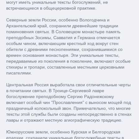
могут иметь уникальные тексты богослужений, не
встречающиеся в общецерковной практике.
Северные земли России, особенно Вологодчина и
Архангельский край, сохранили древнейшие традиции
поминовения святых. В Соловецком монастыре память
преподобных Зосимы, Савватия и Германа отмечается
особым чином, включающим крестный ход вокруг стен
обители с древними песнопениями, сохранившимися со
времен основания монастыря. Эти уникальные тексты,
передаваемые из поколения в поколение, включают особые
стихиры и тропари, составленные местными церковными
писателями.
Центральная Россия выработала свои отличительные черты
в почитании святых. В Троице-Сергиевой лавре
богослужение преподобному Сергию Радонежскому
включает особый чин "Прославления" с выносом мощей под
праздничный колокольный звон. Примечательно, что многие
тексты этой службы были созданы непосредственно в стенах
лавры и отражают местную агиографическую традицию.
Южнорусские земли, особенно Курская и Белгородская
епархии, сохранили уникальные богослужебные тексты в